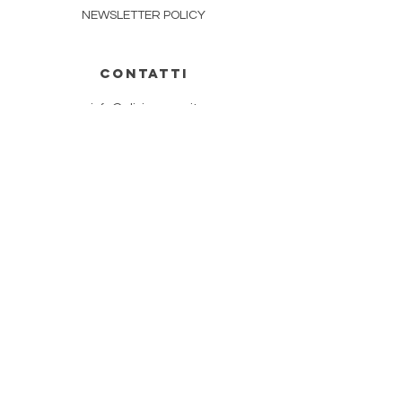
NEWSLETTER POLICY
CONTATTI
info@oliviasoaps.it
ISCRIVITI ALLA NOSTRA
NEWSLETTER
ISCRIVITI