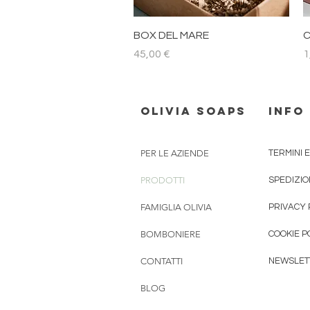
Vista rapida
BOX DEL MARE
C
Prezzo
P
45,00 €
1
Olivia Soaps
INFO
PER LE AZIENDE
TERMINI 
PRODOTTI
SPEDIZIO
FAMIGLIA OLIVIA
PRIVACY 
BOMBONIERE
COOKIE P
CONTATTI
NEWSLET
BLOG