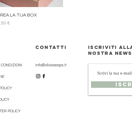
Vista rapida
REA LA TUA BOX
rezzo
,50 €
CONTATTI
ISCRIVITI ALL
NOSTRA NEW
E CONDIZIONI
info@oliviasoaps.it
NE
ISCR
POLICY
OLICY
TER POLICY